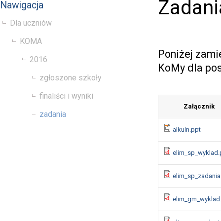
Zadania
Nawigacja
Dla uczniów
KOMA
Poniżej zami
2016
KoMy dla pos
zgłoszone szkoły
finaliści i wyniki
Załącznik
zadania
alkuin.ppt
elim_sp_wyklad.
elim_sp_zadania
elim_gm_wyklad