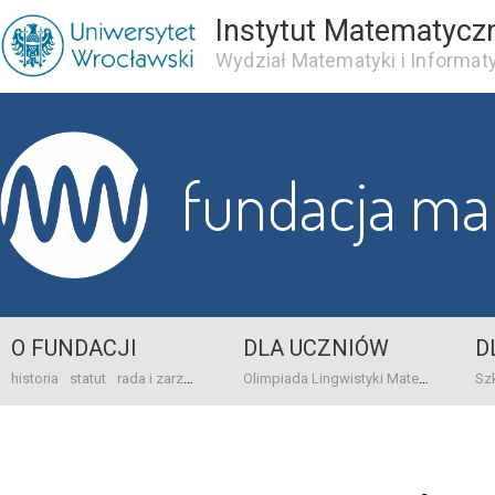
Instytut Matematycz
Wydział Matematyki i Informaty
fundacja m
O FUNDACJI
DLA UCZNIÓW
D
historia
statut
rada i zarząd
dane bankowo-adresowe
kontakt
Olimpiada Lingwistyki Matematycznej
sprawo