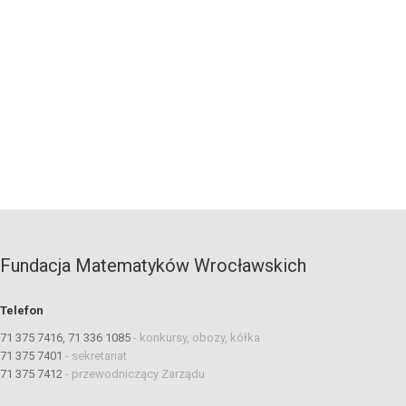
Fundacja Matematyków Wrocławskich
Telefon
71 375 7416, 71 336 1085
-
konkursy, obozy, kółka
71 375 7401
-
sekretariat
71 375 7412
-
przewodniczący Zarządu