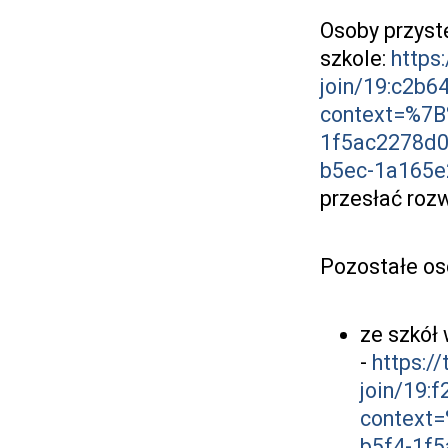
Osoby przys
szkole:
https
join/19:c2b
context=%7B
1f5ac2278d0
b5ec-1a165
przesłać roz
Pozostałe os
ze szkół 
-
https:/
join/19
context
b5f4-1f