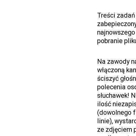
Treści zadań 
zabepieczony
najnowszego 
pobranie pli
Na zawody nal
włączoną kam
ściszyć głoś
polecenia os
słuchawek! N
ilość niezap
(dowolnego fo
linie), wysta
ze zdjęciem 