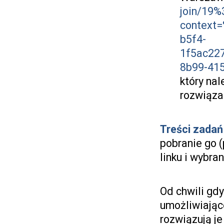
join/19
context
b5f4-
1f5ac22
8b99-41
który nal
rozwiąza
Treści zadań
pobranie go 
linku i wybra
Od chwili gd
umożliwiając
rozwiązują je