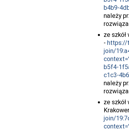
b4b9-4d
należy p
rozwiąza
ze szkół 
-
https:/
join/19
context
b5f4-1f
c1c3-4b
należy p
rozwiąza
ze szkół 
Krakowe
join/19
context