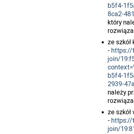
b5f4-1f
8ca2-48
który nal
rozwiąza
ze szkół
-
https:/
join/19
context
b5f4-1f
2939-47
należy p
rozwiąza
ze szkół 
-
https:/
join/19