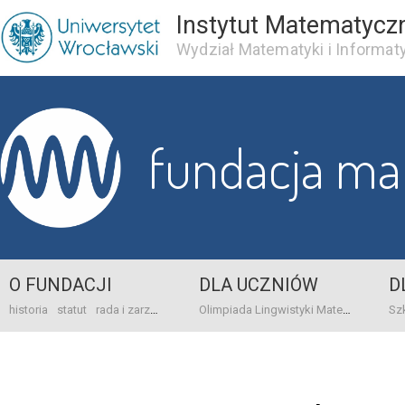
Instytut Matematycz
Wydział Matematyki i Informaty
fundacja m
O FUNDACJI
DLA UCZNIÓW
D
historia
statut
rada i zarząd
dane bankowo-adresowe
kontakt
Olimpiada Lingwistyki Matematycznej
sprawo