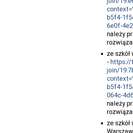
join/19
context
b5f4-1f
6e0f-4e
należy p
rozwiąza
ze szkół
-
https:/
join/19
context
b5f4-1f
064c-4d
należy p
rozwiąza
ze szkół 
Warszawą 