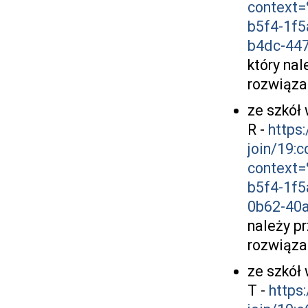
context
b5f4-1f
b4dc-44
który nal
rozwiąza
ze szkół 
R -
https
join/19
context
b5f4-1f
0b62-40
należy p
rozwiąza
ze szkół 
T -
https