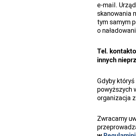
e-mail. Urzą
skanowania 
tym samym po
o naładowaniu
Tel. kontakt
innych niepr
Gdyby któryś
powyższych w
organizacja 
Zwracamy uw
przeprowad
w
Regulamin