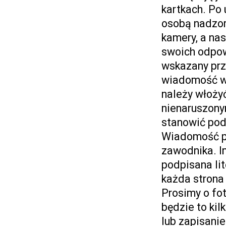
kartkach. Po
osobą nadzor
kamery, a nas
swoich odpowi
wskazany prz
wiadomość wr
należy włoży
nienaruszony
stanowić pod
Wiadomość po
zawodnika. I
podpisana li
każda strona
Prosimy o fot
będzie to kil
lub zapisanie