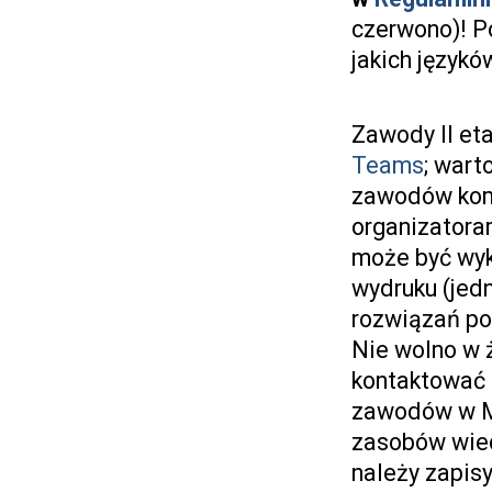
czerwono)! P
jakich język
Zawody II et
Teams
; wart
zawodów komp
organizatora
może być wyk
wydruku (jedn
rozwiązań p
Nie wolno w ż
kontaktować 
zawodów w MS
zasobów wie
należy zapisy