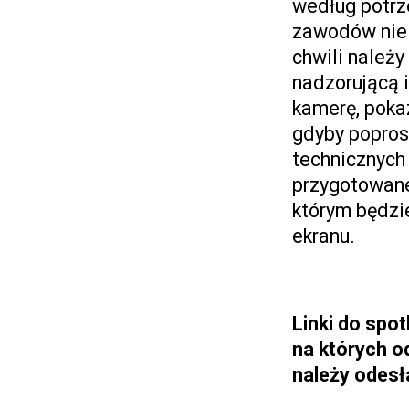
według potrze
zawodów nie 
chwili należ
nadzorującą i
kamerę, pokaz
gdyby popros
technicznych
przygotowane 
którym będzi
ekranu.
Linki do spo
na których o
należy odesł