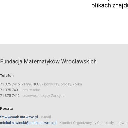
plikach znajd
Fundacja Matematyków Wrocławskich
Telefon
71 375 7416, 71 336 1085
-
konkursy, obozy, kółka
71 375 7401
-
sekretariat
71 375 7412
-
przewodniczący Zarządu
Poczta
fmw@math.uni.wroc.pl
-
e-mail
michal.sliwinski@math.uni.wroc.pl
-
Komitet Organizacyjny Olimpiady Lingwis