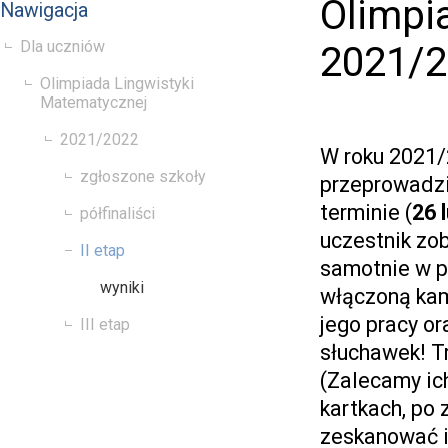
Olimpi
Nawigacja
Dla uczniów
2021/22
Olimpiada Lingwistyki
Matematycznej
2021/2022
W roku 2021/
zgłoszone szkoły
przeprowadzi
terminie (
26 
półfinaliści
uczestnik zo
II etap
samotnie w p
wyniki
włączoną kam
jego pracy o
III etap
słuchawek! T
(Zalecamy ic
kartkach, po
zeskanować i