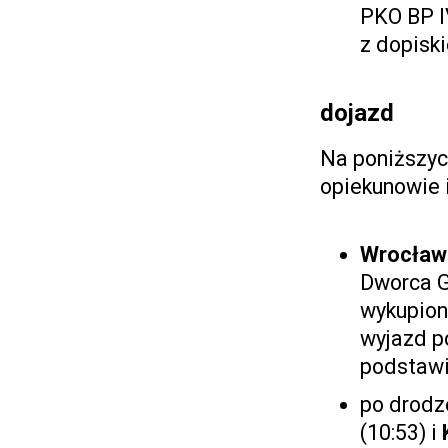
PKO BP I
z dopisk
dojazd
Na poniższyc
opiekunowie 
Wrocław 
Dworca G
wykupion
wyjazd p
podstawi
po drodz
(10:53) i