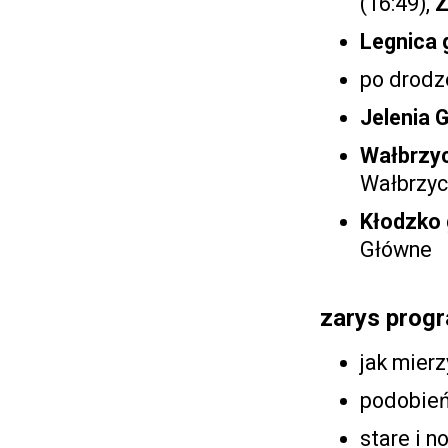
(16:49),
Z
Legnica 
po drodz
Jelenia 
Wałbrzyc
Wałbrzyc
Kłodzko 
Główne
zarys prog
jak mierz
podobień
stare i 