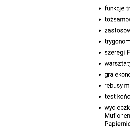
funkcje 
tożsamoś
zastosow
trygonom
szeregi F
warsztat
gra ekon
rebusy 
test koń
wycieczk
Muflonem
Papierni