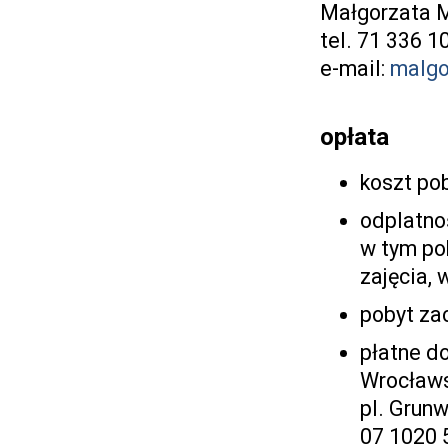
Małgorzata M
tel. 71 336 1
e-mail:
malgo
opłata
koszt po
odplatno
w tym po
zajęcia, 
pobyt zac
płatne d
Wrocławs
pl. Grun
07 1020 