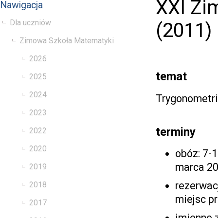
XXI Zi
Nawigacja
Dla uczniów
(2011)
Zimowa Szkoła Matematyki
2026
temat
2025
2024
Trygonometr
2023
terminy
2022
2020
obóz: 7-
marca 2
2019
rezerwac
2018
miejsc p
2017
imienne 