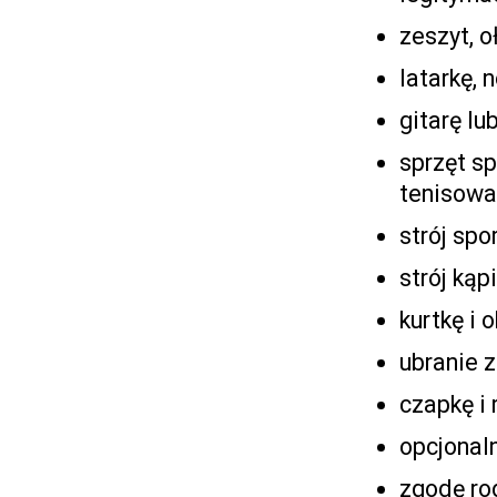
zeszyt, oł
latarkę, 
gitarę lu
sprzęt sp
tenisowa,
strój spo
strój kąp
kurtkę i
ubranie 
czapkę i 
opcjonal
zgodę ro