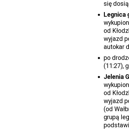
się dosi
Legnica 
wykupion
od Kłodz
wyjazd p
autokar 
po drodz
(11:27), 
Jelenia 
wykupion
od Kłodz
wyjazd p
(od Wałbr
grupą le
podstawi