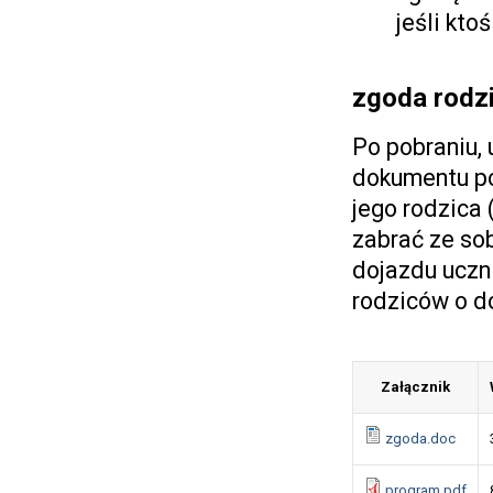
jeśli kto
zgoda rodz
Po pobraniu,
dokumentu po
jego rodzica
zabrać ze so
dojazdu uczn
rodziców o d
Załącznik
zgoda.doc
program.pdf