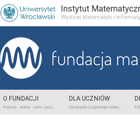
Instytut Matematycz
Wydział Matematyki i Informaty
fundacja m
O FUNDACJI
DLA UCZNIÓW
D
historia
statut
rada i zarząd
dane bankowo-adresowe
kontakt
Olimpiada Lingwistyki Matematycznej
sprawo