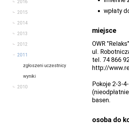
2016
wpłaty d
2015
2014
miejsce
2013
OWR "Relaks",
2012
ul. Robotnicz
2011
tel. 74 866 9
zgłoszeni uczestnicy
http://www.re
wyniki
Pokoje 2-3-4
2010
(nieodpłatnie
basen.
osoba do k