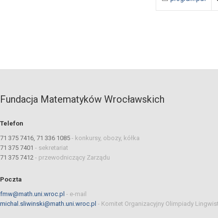
Fundacja Matematyków Wrocławskich
Telefon
71 375 7416, 71 336 1085
-
konkursy, obozy, kółka
71 375 7401
-
sekretariat
71 375 7412
-
przewodniczący Zarządu
Poczta
fmw@math.uni.wroc.pl
-
e-mail
michal.sliwinski@math.uni.wroc.pl
-
Komitet Organizacyjny Olimpiady Lingwis