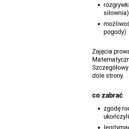
rozgrywki
siłownia)
możliwoś
pogody)
Zajęcia prowa
Matematyczne
Szczegółowy 
dole strony.
co zabrać
zgodę ro
ukończyli
legityma