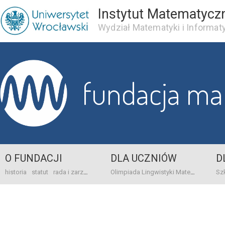
Instytut Matematycz
Wydział Matematyki i Informaty
fundacja m
O FUNDACJI
DLA UCZNIÓW
D
historia
statut
rada i zarząd
dane bankowo-adresowe
kontakt
Olimpiada Lingwistyki Matematycznej
sprawo