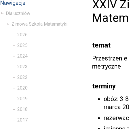
XXIV Z
Nawigacja
Dla uczniów
Matema
Zimowa Szkoła Matematyki
2026
temat
2025
2024
Przestrzenie
metryczne
2023
2022
terminy
2020
obóz: 3-8
2019
marca 2
2018
rezerwac
2017
imienne 