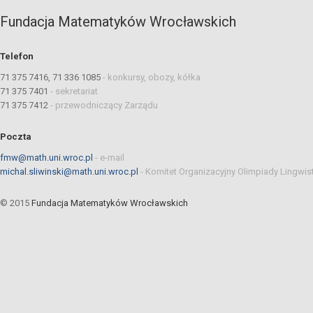
Fundacja Matematyków Wrocławskich
Telefon
71 375 7416, 71 336 1085
-
konkursy, obozy, kółka
71 375 7401
-
sekretariat
71 375 7412
-
przewodniczący Zarządu
Poczta
fmw@math.uni.wroc.pl
-
e-mail
michal.sliwinski@math.uni.wroc.pl
-
Komitet Organizacyjny Olimpiady Lingwis
© 2015
Fundacja Matematyków Wrocławskich