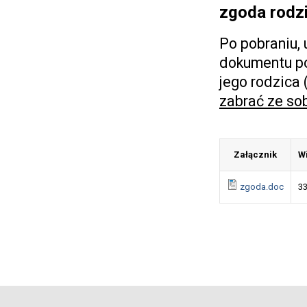
zgoda rod
Po pobraniu,
dokumentu po
jego rodzica
zabrać ze so
Załącznik
W
zgoda.doc
3