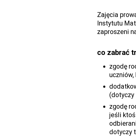
Zajęcia prowa
Instytutu Ma
zaproszeni n
co zabrać t
zgodę ro
uczniów, 
dodatkow
(dotyczy 
zgodę ro
jeśli kto
odbierani
dotyczy t