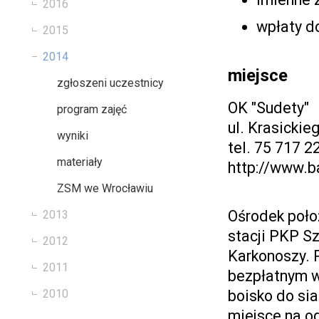
2016
wpłaty d
2015
2014
miejsce
zgłoszeni uczestnicy
OK "Sudety"
program zajęć
ul. Krasickie
wyniki
tel. 75 717 
materiały
http://www.ba
ZSM we Wrocławiu
Ośrodek poło
2013
stacji PKP Sz
2012
Karkonoszy. 
2011
bezpłatnym wi
boisko do sia
2010
miejsce na o