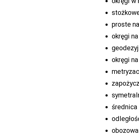
okręgi w
stożkowe
proste n
okręgi na
geodezyjn
okręgi na
metryzac
zapożycz
symetral
średnica 
odległość
obozowa 