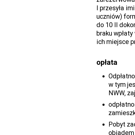
I przesyła im
uczniów) form
do 10 II doko
braku wpłaty 
ich miejsce 
opłata
Odpłatno
w tym je
NWW, zaj
odpłatno
zamieszk
Pobyt zac
obiadem 8