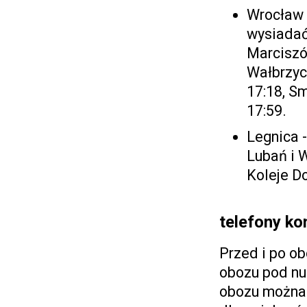
Wrocław 
wysiadać 
Marciszó
Wałbrzyc
17:18, S
17:59.
Legnica -
Lubań i W
Koleje D
telefony k
Przed i po o
obozu pod nu
obozu można 