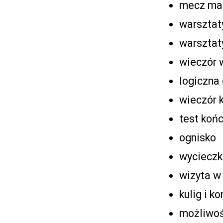
mecz ma
warsztat
warsztaty
wieczór 
logiczna
wieczór k
test koń
ognisko
wycieczk
wizyta w
kulig i k
możliwoś