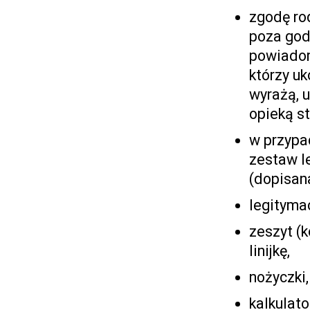
zgodę ro
poza god
powiadom
którzy uk
wyrażą, 
opieką s
w przypa
zestaw l
(dopisan
legityma
zeszyt (k
linijkę,
nożyczki,
kalkulato