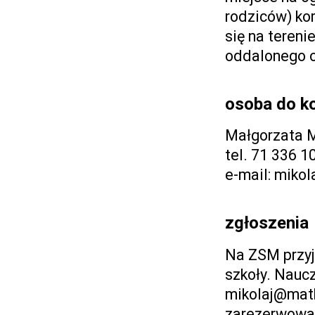
rodziców) ko
się na tereni
oddalonego o
osoba do k
Małgorzata M
tel. 71 336 1
e-mail: miko
zgłoszenia
Na ZSM przyj
szkoły. Naucz
mikolaj@math.
zarezerwować 