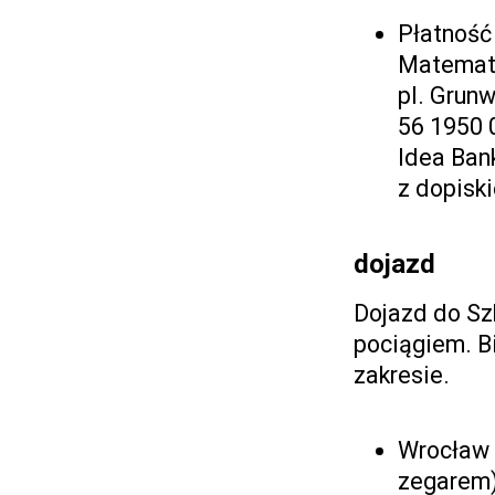
Płatność 
Matemat
pl. Grun
56 1950 
Idea Ban
z dopisk
dojazd
Dojazd do Sz
pociągiem. B
zakresie.
Wrocław 
zegarem)