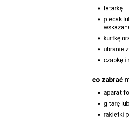
latarkę
plecak lu
wskazan
kurtkę o
ubranie 
czapkę i 
co zabrać 
aparat f
gitarę lu
rakietki 