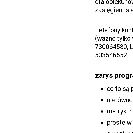
dla opiekunó
zasięgiem si
Telefony kon
(ważne tylko 
730064580, L
503546552.
zarys prog
co to są
nierówno
metryki 
proste w