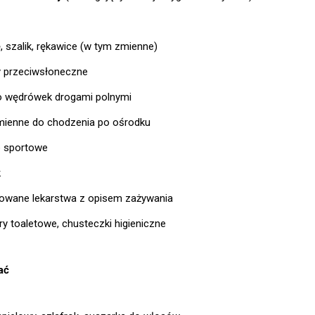
, szalik, rękawice (w tym zmienne)
y przeciwsłoneczne
o wędrówek drogami polnymi
mienne do chodzenia po ośrodku
 sportowe
k
owane lekarstwa z opisem zażywania
ry toaletowe, chusteczki higieniczne
ać