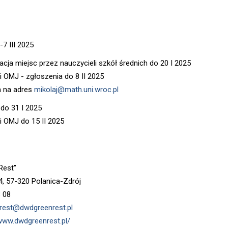
-7 III 2025
acja miejsc przez nauczycieli szkół średnich do 20 I 2025
ci OMJ - zgłoszenia do 8 II 2025
 na adres
mikolaj@math.uni.wroc.pl
 do 31 I 2025
ci OMJ do 15 II 2025
Rest"
4, 57-320 Polanica-Zdrój
8 08
rest@dwdgreenrest.pl
/www.dwdgreenrest.pl/