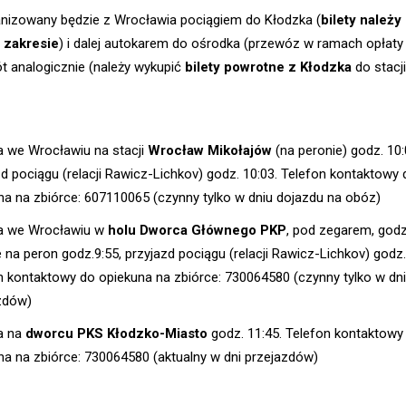
nizowany będzie z Wrocławia pociągiem do Kłodzka (
bilety należy
 zakresie
) i dalej autokarem do ośrodka (przewóz w ramach opłaty
t analogicznie (należy wykupić
bilety powrotne z Kłodzka
do stacji
a we Wrocławiu na stacji
Wrocław Mikołajów
(na peronie) godz. 10:
zd pociągu (relacji Rawicz-Lichkov) godz. 10:03. Telefon kontaktowy 
na na zbiórce: 607110065 (czynny tylko w dniu dojazdu na obóz)
a we Wrocławiu w
holu Dworca Głównego PKP
, pod zegarem, godz.
 na peron godz.9:55, przyjazd pociągu (relacji Rawicz-Lichkov) godz.
n kontaktowy do opiekuna na zbiórce: 730064580 (czynny tylko w dni
zdów)
a na
dworcu PKS Kłodzko-Miasto
godz. 11:45. Telefon kontaktowy
na na zbiórce: 730064580 (aktualny w dni przejazdów)