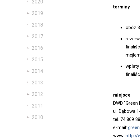
2020
terminy
2019
2018
obóz 3
2017
rezerw
finaliś
2016
mejlem
2015
wpłaty
2014
finaliś
2013
2012
miejsce
DWD "Green 
2011
ul. Dębowa 1
2010
tel. 74 869 8
e-mail:
green
www:
http:/