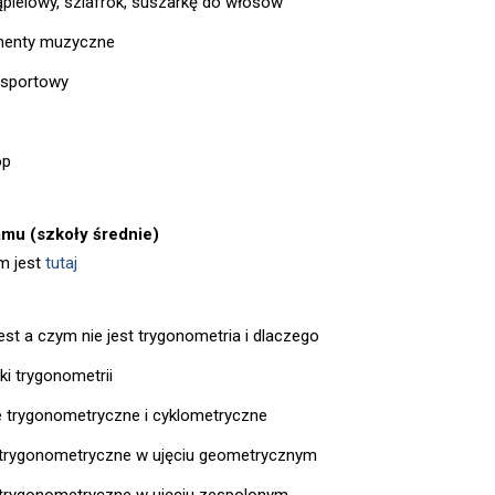
kąpielowy, szlafrok, suszarkę do włosów
menty muzyczne
 sportowy
op
amu (szkoły średnie)
m jest
tutaj
est a czym nie jest trygonometria i dlaczego
ki trygonometrii
e trygonometryczne i cyklometryczne
trygonometryczne w ujęciu geometrycznym