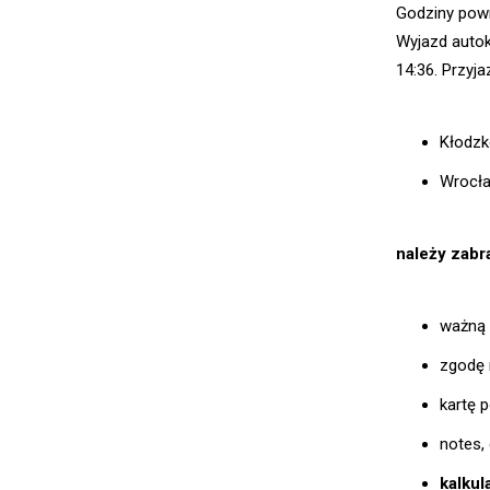
Godziny pow
Wyjazd autok
14:36. Przyj
Kłodzk
Wrocła
należy zabr
ważną 
zgodę 
kartę 
notes,
kalkul