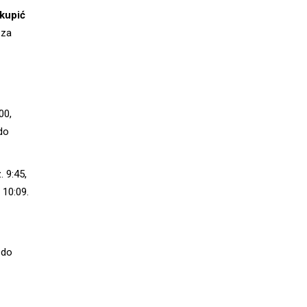
 kupić
 za
00,
do
 9:45,
 10:09.
 do