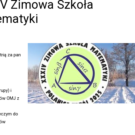
V Zimowa Szkoła
matyki
rią za pan
rupy) i
stów OMJ z
wczym do
dów