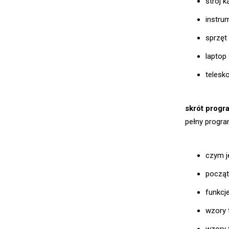
strój 
instru
sprzęt
laptop
telesk
skrót progr
pełny progra
czym j
począt
funkcj
wzory 