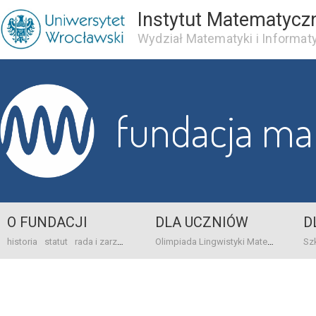
Instytut Matematycz
Wydział Matematyki i Informaty
fundacja m
O FUNDACJI
DLA UCZNIÓW
D
historia
statut
rada i zarząd
dane bankowo-adresowe
kontakt
Olimpiada Lingwistyki Matematycznej
sprawo