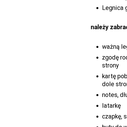
Legnica 
należy zabra
ważną le
zgodę ro
strony
kartę po
dole stro
notes, dł
latarkę
czapkę, s