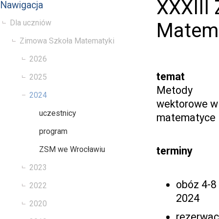
XXXIII
Nawigacja
Dla uczniów
Matema
Zimowa Szkoła Matematyki
2026
temat
2025
Metody
2024
wektorowe w
uczestnicy
matematyce
program
ZSM we Wrocławiu
terminy
2023
obóz 4-8 
2022
2024
2020
rezerwacj