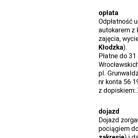
opłata
Odpłatność u
autokarem z 
zajęcia, wyci
Kłodzka
).
Płatne do 31
Wrocławskic
pl. Grunwald
nr konta 56 
z dopiskiem:
dojazd
Dojazd zorga
pociągiem do
zakresie
) i 