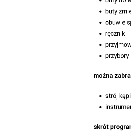
buty do 
buty zmi
obuwie s
ręcznik
przyjmow
przybory 
można zabra
strój kąp
instrume
skrót progr