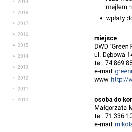
2019
mejlem n
2018
wpłaty d
2017
2016
miejsce
2015
DWD "Green 
ul. Dębowa 1
2014
tel. 74 869 8
2013
e-mail:
green
2012
www:
http:/
2011
osoba do ko
2010
Małgorzata M
tel. 71 336 1
e-mail:
mikol