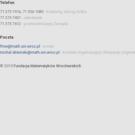
Telefon
71 375 7416, 71 336 1085
-
konkursy, obozy, kółka
71 375 7401
-
sekretariat
71 375 7412
-
przewodniczący Zarządu
Poczta
fmw@math.uni.wroc.pl
-
e-mail
michal.sliwinski@math.uni.wroc.pl
-
Komitet Organizacyjny Olimpiady Lingwis
© 2015
Fundacja Matematyków Wrocławskich