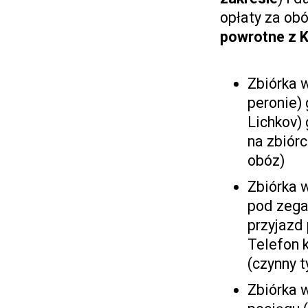
opłaty za ob
powrotne z 
Zbiórka 
peronie) 
Lichkov)
na zbiór
obóz)
Zbiórka 
pod zegar
przyjazd 
Telefon 
(czynny t
Zbiórka 