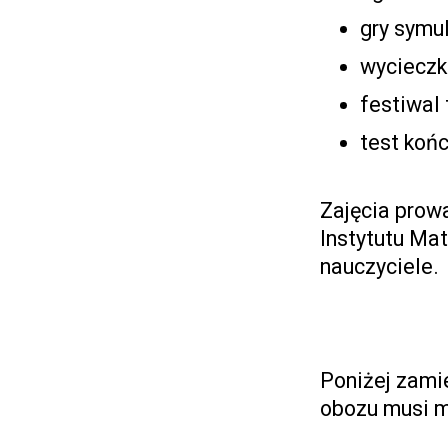
gry symu
wycieczk
festiwal
test koń
Zajęcia prowa
Instytutu Ma
nauczyciele.
Poniżej zami
obozu musi m