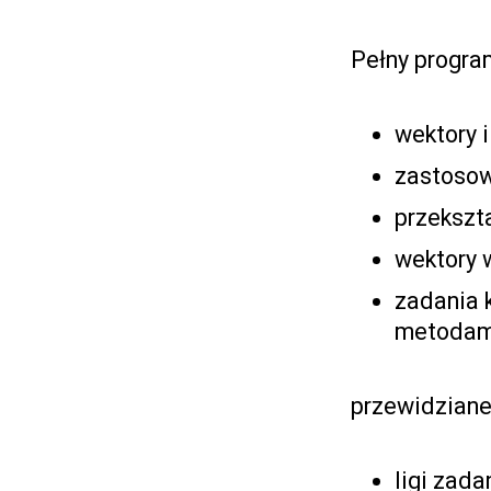
Pełny progra
wektory i
zastosow
przekszt
wektory w
zadania 
metodam
przewidziane
ligi zad