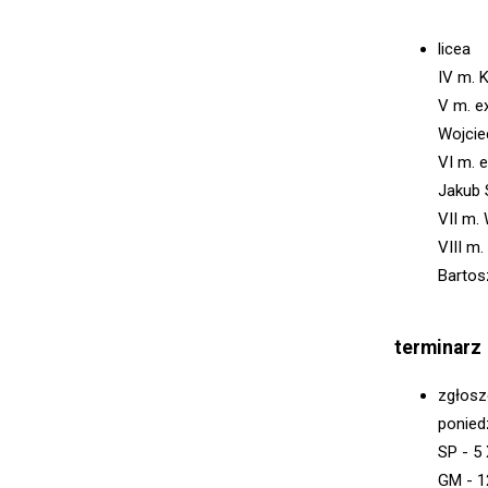
licea
IV m. 
V m. e
Wojcie
VI m. 
Jakub 
VII m.
VIII m
Bartos
terminarz
zgłosze
poniedz
SP - 5 
GM - 1