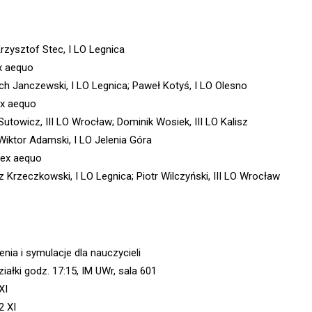
Krzysztof Stec, I LO Legnica
x aequo
ch Janczewski, I LO Legnica; Paweł Kotyś, I LO Olesno
ex aequo
Sutowicz, III LO Wrocław; Dominik Wosiek, III LO Kalisz
 Wiktor Adamski, I LO Jelenia Góra
. ex aequo
z Krzeczkowski, I LO Legnica; Piotr Wilczyński, III LO Wrocław
nia i symulacje dla nauczycieli
iałki godz. 17:15, IM UWr, sala 601
XI
2 XI