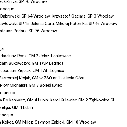
lecki-Silva, SP 76 Wrocław
ex aequo
 Dąbrowski, SP 64 Wrocław; Krzysztof Gąciarz, SP 3 Wrocław
Pawłowski, SP 15 Jelenia Góra; Mikołaj Połomka, SP 46 Wrocław
ateusz Padarz, SP 76 Wrocław
ja
Arkadiusz Rasz, GM 2 Jelcz-Laskowice
Adam Bukowczyk, GM TWP Legnica
Sebastian Zięciak, GM TWP Legnica
 Bartłomiej Kryjak, GM w ZSO nr 1 Jelenia Góra
 Piotr Michalski, GM 3 Bolesławiec
ex. aequo
a Bołkaniwicz, GM 4 Lubin; Karol Kulawiec GM 2 Ząbkowice Śl.
zeliga, GM 4 Lubin
x aequo
 Kokot, GM Milicz; Szymon Żabicki, GM 18 Wrocław