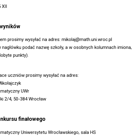
 XII
 wyników
lem prosimy wysyłać na adres: mikolaj@math.uni.wroc.pl
, w nagłówku podać nazwę szkoły, a w osobnych kolumnach imiona,
dobyte punkty).
ace uczniów prosimy wysyłać na adres:
ikołajczyk
tematyczny UWr
zki 2/4, 50-384 Wrocław
onkursu finałowego
ematyczny Uniwersytetu Wrocławskiego, sala HS