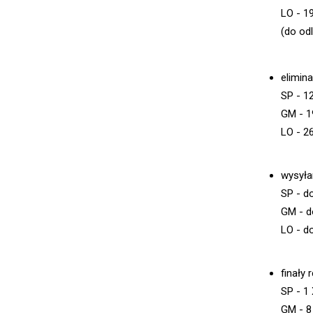
LO - 19
(do od
elimin
SP - 12
GM - 1
LO - 26
wysyła
SP - d
GM - d
LO - do
finały 
SP - 1 
GM - 8 