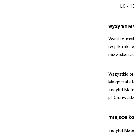
LO - 15
wysyłanie
Wyniki e-mai
(w pliku xls
nazwiska i z
Wszystkie pr
Małgorzata M
Instytut Ma
pl. Grunwald
miejsce k
Instytut Mat