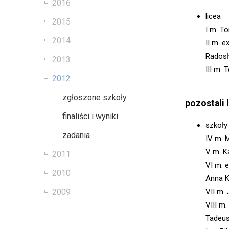
2016
licea
2015
I m. T
2014
II m. e
Radosł
2013
III m. 
2012
zgłoszone szkoły
pozostali 
finaliści i wyniki
szkoł
zadania
IV m. 
V m. K
2011
VI m. 
2010
Anna K
2009
VII m.
VIII m
Tadeus