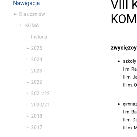
VIII
Nawigacja
Dla uczniów
KOM
KOMA
historia
zwycięzcy
2025
2024
szkoł
I m. R
2023
II m. 
2022
III m.
2021/22
gimnaz
2020/21
I m. B
2018
II m. 
2017
III m.