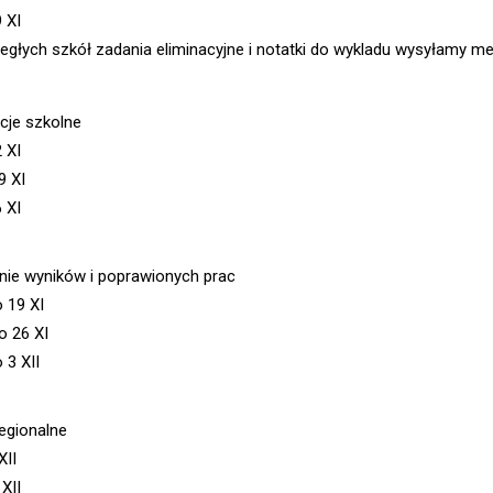
 XI
ległych szkół zadania eliminacyjne i notatki do wykladu wysyłamy me
acje szkolne
 XI
9 XI
 XI
nie wyników i poprawionych prac
o 19 XI
o 26 XI
 3 XII
regionalne
XII
XII