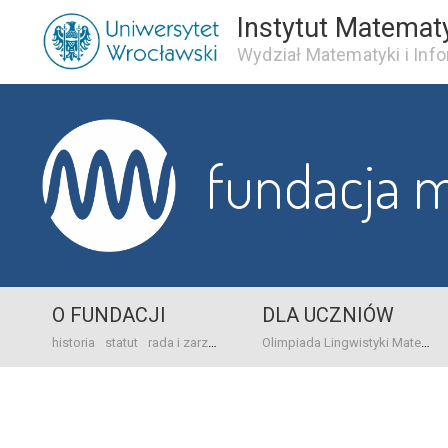
Instytut Matemat
Wydział Matematyki i Info
fundacja 
O FUNDACJI
DLA UCZNIÓW
historia
statut
rada i zarząd
dane bankowo-adresowe
kontakt
Olimpiada Lingwistyki Matematycznej