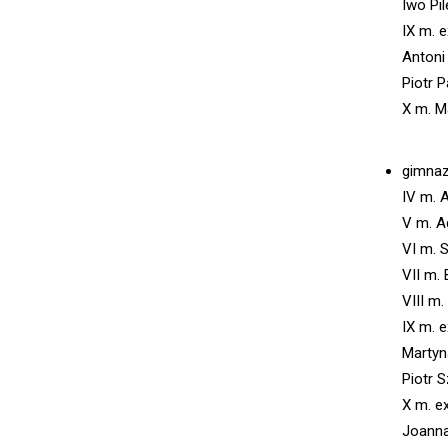
Iwo Pi
IX m. 
Antoni
Piotr 
X m. M
gimnaz
IV m. 
V m. 
VI m. 
VII m.
VIII m.
IX m. 
Martyn
Piotr S
X m. e
Joanna