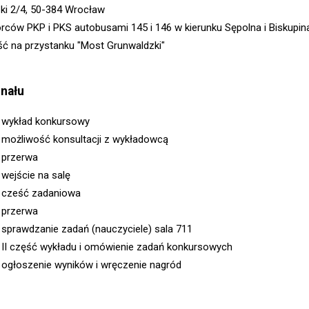
zki 2/4, 50-384 Wrocław
rców PKP i PKS autobusami 145 i 146 w kierunku Sępolna i Biskupin
ść na przystanku "Most Grunwaldzki"
inału
5 wykład konkursowy
0 możliwość konsultacji z wykładowcą
5 przerwa
 wejście na salę
0 cześć zadaniowa
0 przerwa
0 sprawdzanie zadań (nauczyciele) sala 711
0 II część wykładu i omówienie zadań konkursowych
5 ogłoszenie wyników i wręczenie nagród