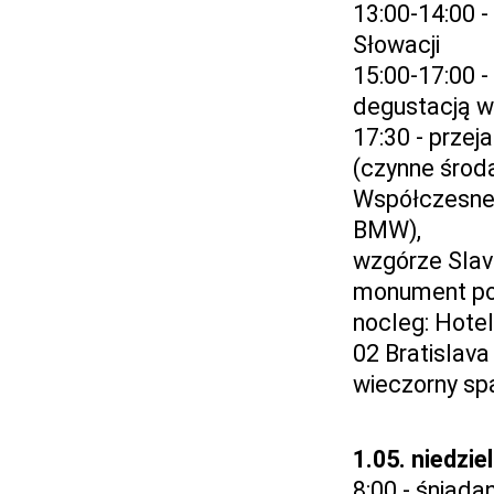
13:00-14:00 
Słowacji
15:00-17:00 
degustacją w
17:30 - prze
(czynne środ
Współczesne
BMW),
wzgórze Slav
monument poś
nocleg: Hote
02 Bratislav
wieczorny sp
1.05. niedzie
8:00 - śniadan