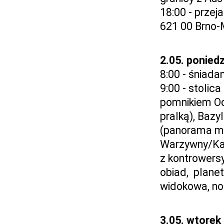
18:00 - przej
621 00 Brno-
2.05. poniedz
8:00 - śniada
9:00 - stolic
pomnikiem Od
pralką), Bazy
(panorama mi
Warzywny/Kap
z kontrowersy
obiad, planet
widokowa, no
3.05. wtorek