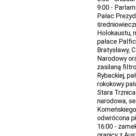
9:00 - Parla
Pałac Prezyde
średniowieczn
Holokaustu, n
pałace Palfic
Bratysławy, C
Narodowy ora
zasilaną fil
Rybackiej, pa
rokokowy pała
Stara Trznica
narodowa, sec
Komeńskiego,
odwrócona pi
16:00 - zame
granicy z Aus