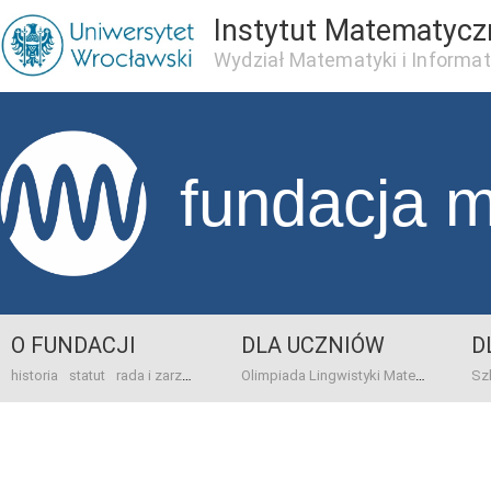
Instytut Matematycz
Wydział Matematyki i Informat
fundacja 
O FUNDACJI
DLA UCZNIÓW
D
historia
statut
rada i zarząd
dane bankowo-adresowe
kontakt
Olimpiada Lingwistyki Matematycznej
sprawo