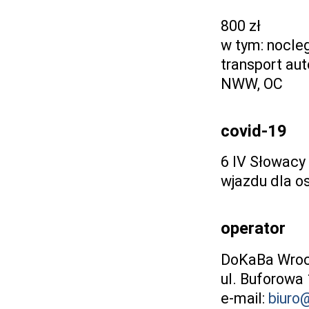
800 zł
w tym: nocleg
transport aut
NWW, OC
covid-19
6 IV Słowacy 
wjazdu dla o
operator
DoKaBa Wroc
ul. Buforowa
e-mail:
biuro