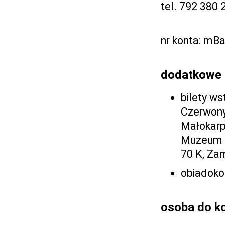
tel. 792 380 
nr konta: mB
dodatkowe 
bilety ws
Czerwony
Małokarpa
Muzeum T
70 K, Za
obiadokol
osoba do k