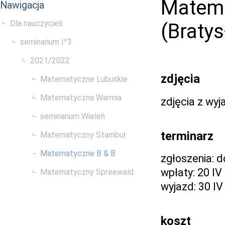
Matema
Nawigacja
Dla nauczycieli
(Bratys
seminarium I^3
2021/2022
zdjęcia
Matematyczne Lubuskie
Matematyczna Warmia
zdjęcia z wy
seminarium Wieleń
terminarz
Matematyczny Stambuł
Matematyczne B & B
zgłoszenia: d
wpłaty: 20 IV 
Matematyczny Spreewald
wyjazd: 30 IV
koszt