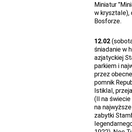
Miniatur "Min
w krysztale),
Bosforze.
12.02
(sobot
śniadanie w h
azjatyckiej 
parkiem i na
przez obecne
pomnik Repu
Istiklal, prz
(II na świecie
na najwyższe 
zabytki Stamb
legendarnego
1922), Noc Tu