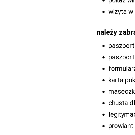
pokaz wi
wizyta w
należy zabr
paszport
paszport
formular
karta po
maseczki
chusta d
legityma
prowiant