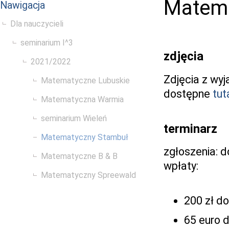
Matema
Nawigacja
Dla nauczycieli
seminarium I^3
zdjęcia
2021/2022
Zdjęcia z wyj
Matematyczne Lubuskie
dostępne
tut
Matematyczna Warmia
seminarium Wieleń
terminarz
Matematyczny Stambuł
zgłoszenia: d
Matematyczne B & B
wpłaty:
Matematyczny Spreewald
200 zł do
65 euro d