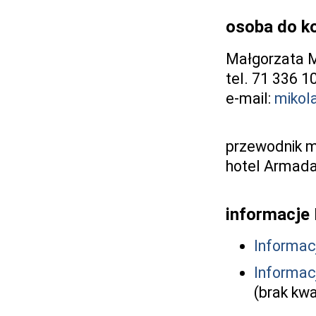
osoba do k
Małgorzata M
tel. 71 336 1
e-mail:
mikol
przewodnik m
hotel Armada
informacje
Informac
Informac
(brak kw