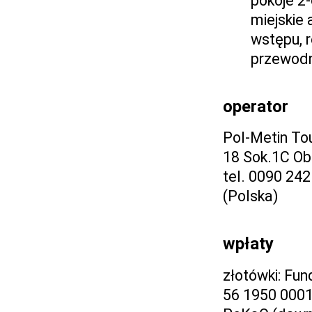
pokoje 2-
miejskie 
wstępu, r
przewodn
operator
Pol-Metin To
18 Sok.1C Ob
tel. 0090 242
(Polska)
wpłaty
złotówki: Fu
56 1950 000