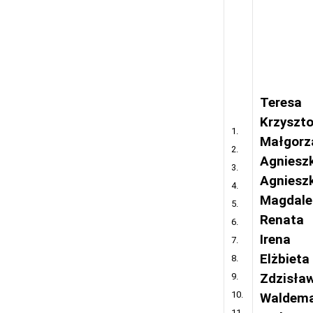
Teresa
Krzyszto
1.
Małgorz
2.
Agniesz
3.
Agniesz
4.
Magdale
5.
Renata
6.
Irena
7.
Elżbieta
8.
9.
Zdzisła
10.
Waldem
11.