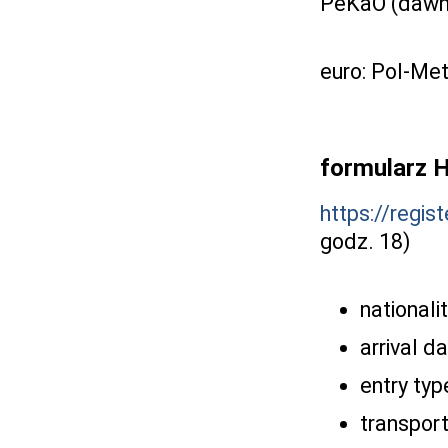
PeKaO (dawni
euro: Pol-Met
formularz 
https://regist
godz. 18)
nationali
arrival d
entry typ
transpor