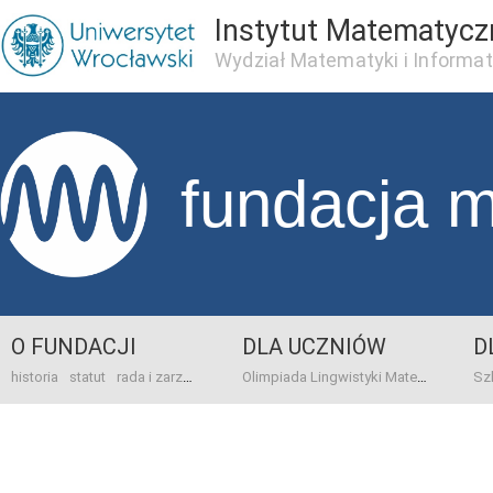
Instytut Matematycz
Wydział Matematyki i Informat
fundacja 
O FUNDACJI
DLA UCZNIÓW
D
historia
statut
rada i zarząd
dane bankowo-adresowe
kontakt
Olimpiada Lingwistyki Matematycznej
sprawo