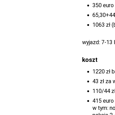
350 euro 
65,30+44 
1063 zł (
wyjazd: 7-13 
koszt
1220 zł b
43 zł za 
110/44 zł
415 euro
w tym: no