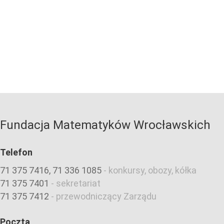
Fundacja Matematyków Wrocławskich
Telefon
71 375 7416, 71 336 1085
-
konkursy, obozy, kółka
71 375 7401
-
sekretariat
71 375 7412
-
przewodniczący Zarządu
Poczta