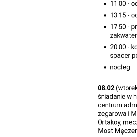
11:00 - 
13:15 - o
17:50 - p
zakwater
20:00 - k
spacer p
nocleg
08.02
(wtore
śniadanie w 
centrum admi
zegarowa i M
Ortakoy, mec
Most Męczenn