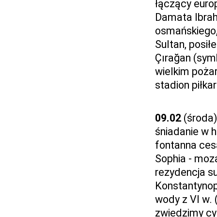
łączący euro
Damata Ibrah
osmańskiego,
Sultan, posił
Çırağan (symb
wielkim pożar
stadion piłkar
09.02
(środa)
śniadanie w h
fontanna cesa
Sophia - moza
rezydencja s
Konstantynopo
wody z VI w. (
zwiedzimy cys