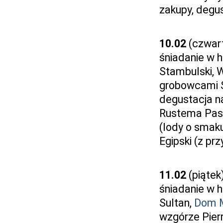
zakupy, degu
10.02
(czwar
śniadanie w 
Stambulski, 
grobowcami S
degustacja n
Rustema Paszy
(lody o smaku
Egipski (z p
11.02
(piątek
śniadanie w 
Sultan,
Dom 
wzgórze Pier