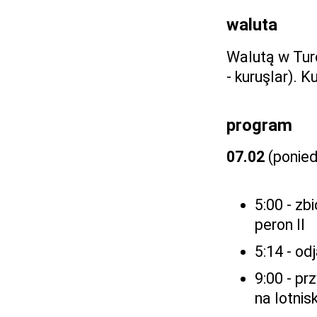
waluta
Walutą w Turcj
- kuruşlar). K
program
07.02
(ponied
5:00 - z
peron II
5:14 - o
9:00 - p
na lotnis