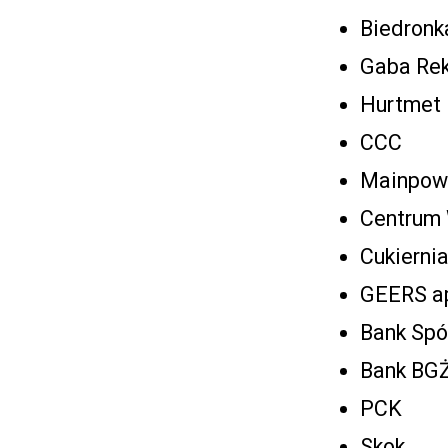
Biedronk
Gaba Re
Hurtmet
CCC
Mainpow
Centrum 
Cukierni
GEERS ap
Bank Spó
Bank BG
PCK
Skok