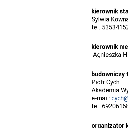
kierownik st
Sylwia Kowna
tel. 5353415
kierownik me
Agnieszka He
budowniczy 
Piotr Cych
Akademia Wy
e-mail:
cych@
tel. 6920616
organizator