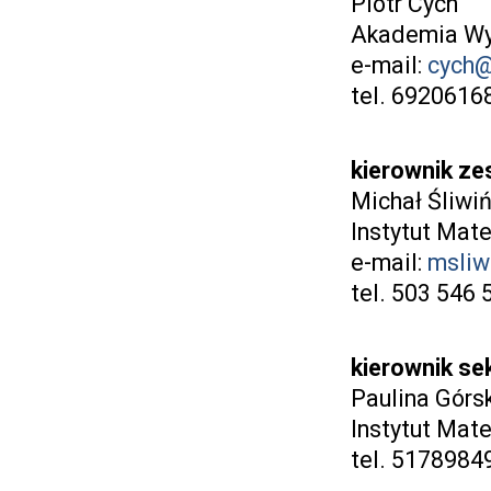
Piotr Cych
Akademia Wy
e-mail:
cych@
tel. 6920616
kierownik ze
Michał Śliwiń
Instytut Mat
e-mail:
msliw
tel. 503 546
kierownik se
Paulina Górs
Instytut Mat
tel. 5178984