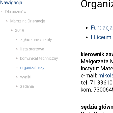
Organi
Nawigacja
Dla uczniów
Marsz na Orientację
Fundacj
2019
I Liceum
zgłoszone szkoły
lista startowa
kierownik z
komunikat techniczny
Małgorzata M
organizatorzy
Instytut Mat
e-mail:
mikol
wyniki
tel. 71 3361
zadania
kom. 7300645
sędzia głów