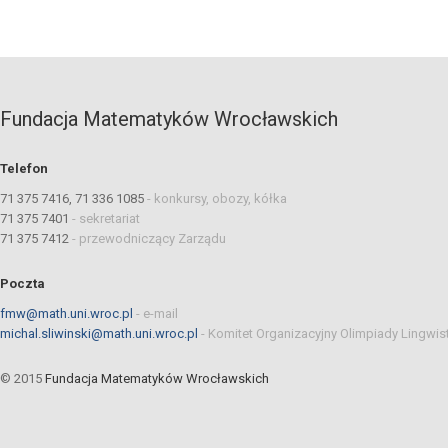
Fundacja Matematyków Wrocławskich
Telefon
71 375 7416, 71 336 1085
-
konkursy, obozy, kółka
71 375 7401
-
sekretariat
71 375 7412
-
przewodniczący Zarządu
Poczta
fmw@math.uni.wroc.pl
-
e-mail
michal.sliwinski@math.uni.wroc.pl
-
Komitet Organizacyjny Olimpiady Lingwis
© 2015
Fundacja Matematyków Wrocławskich