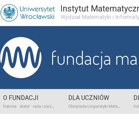
Instytut Matematycz
Wydział Matematyki i Informaty
fundacja m
O FUNDACJI
DLA UCZNIÓW
D
historia
statut
rada i zarząd
dane bankowo-adresowe
kontakt
Olimpiada Lingwistyki Matematycznej
sprawo