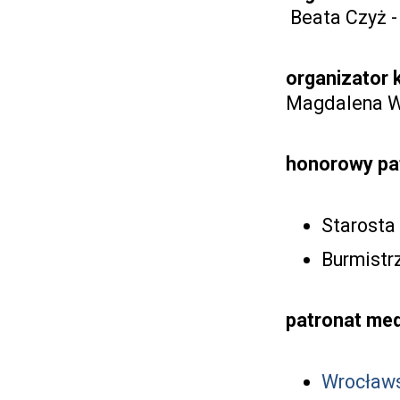
Beata Czyż -
organizator 
Magdalena Wa
honorowy pa
Starosta
Burmistr
patronat med
Wrocławs