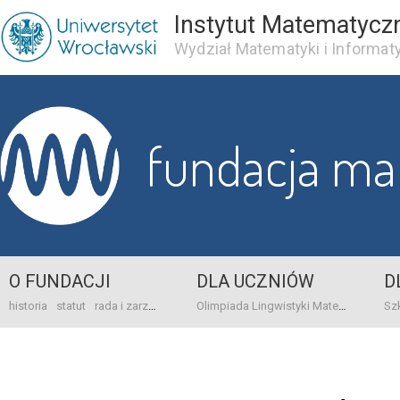
Instytut Matematycz
Wydział Matematyki i Informaty
fundacja m
O FUNDACJI
DLA UCZNIÓW
D
historia
statut
rada i zarząd
dane bankowo-adresowe
kontakt
Olimpiada Lingwistyki Matematycznej
sprawo