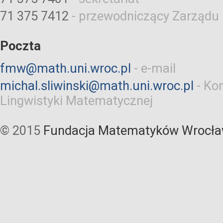
71 375 7412
-
przewodniczący Zarządu
Poczta
fmw@math.uni.wroc.pl
-
e-mail
michal.sliwinski@math.uni.wroc.pl
-
Kom
Lingwistyki Matematycznej
© 2015
Fundacja Matematyków Wrocła