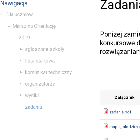
Zadani
Nawigacja
Dla uczniów
Marsz na Orientację
Poniżej zami
2019
konkursowe d
zgłoszone szkoły
rozwiązaniam
lista startowa
komunikat techniczny
organizatorzy
wyniki
Załącznik
zadania
zadania.pdf
mapa_mlodzicy.