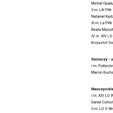
Michał Opala
II m. LA PWr
Nataniel Kęd
III m. La PW
Beata Mazurk
IV m. XIV L
Krzysztof Do
Seniorzy - 
I m. Politec
Marcin Kucha
Nauczyciele
I m. XIV LO 
Daniel Cicho
II m. LO V W