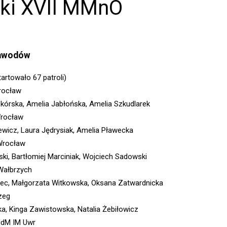
ki XVII MMnO
zawodów
tartowało 67 patroli)
rocław
kórska, Amelia Jabłońska, Amelia Szkudlarek
Wrocław
wicz, Laura Jędrysiak, Amelia Pławecka
 Wrocław
ki, Bartłomiej Marciniak, Wojciech Sadowski
Wałbrzych
iec, Małgorzata Witkowska, Oksana Zatwardnicka
zeg
ka, Kinga Zawistowska, Natalia Żebiłowicz
dM IM Uwr