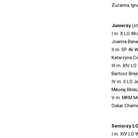
Zuzanna Igna
Juniorzy
(st
I m. X LO Wr
Joanna Banas
II m. SP 46 
Katarzyna Ci
III m. XIV L
Bartosz Brejn
IV m. II LO J
Mikołaj Bils
V m. MKM M
Oskar Chamel
Seniorzy L
I m. XIV LO 