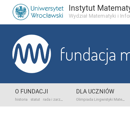
Instytut Matemat
Wydział Matematyki i Info
fundacja 
O FUNDACJI
DLA UCZNIÓW
historia
statut
rada i zarząd
dane bankowo-adresowe
kontakt
Olimpiada Lingwistyki Matematycznej