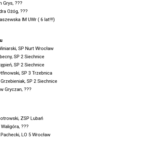
h Grys, ???
dra Ożóg, ???
aszewska IM UWr ( 6 lat!!!)
lu
Winiarski, SP Nurt Wrocław
becny, SP 2 Siechnice
tępień, SP 2 Siechnice
Otfinowski, SP 3 Trzebnica
 Grzebieniak, SP 2 Siechnice
w Gryczan, ???
iotrowski, ZSP Lubań
 Waligóra, ???
 Pachecki, LO 5 Wrocław