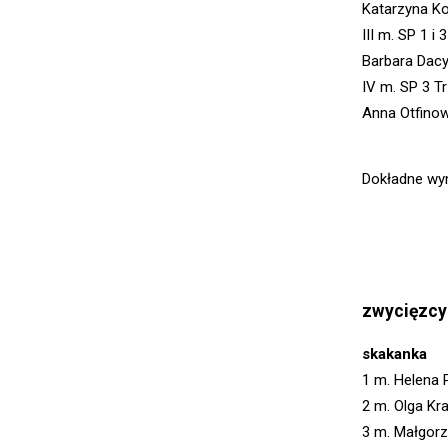
Katarzyna Ko
III m. SP 1 i 
Barbara Dacy
IV m. SP 3 T
Anna Otfinow
Dokładne wyn
zwycięzcy
skakanka
1 m. Helena 
2 m. Olga K
3 m. Małgor