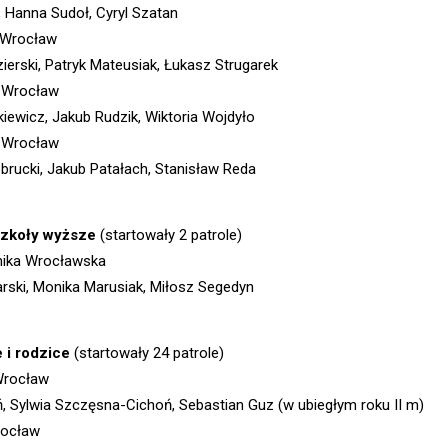
, Hanna Sudoł, Cyryl Szatan
 Wrocław
zierski, Patryk Mateusiak, Łukasz Strugarek
r Wrocław
iewicz, Jakub Rudzik, Wiktoria Wojdyło
O Wrocław
brucki, Jakub Patałach, Stanisław Reda
szkoły wyższe
(startowały 2 patrole)
hnika Wrocławska
rski, Monika Marusiak, Miłosz Segedyn
 i rodzice
(startowały 24 patrole)
Wrocław
ń, Sylwia Szczęsna-Cichoń, Sebastian Guz (w ubiegłym roku II m)
rocław