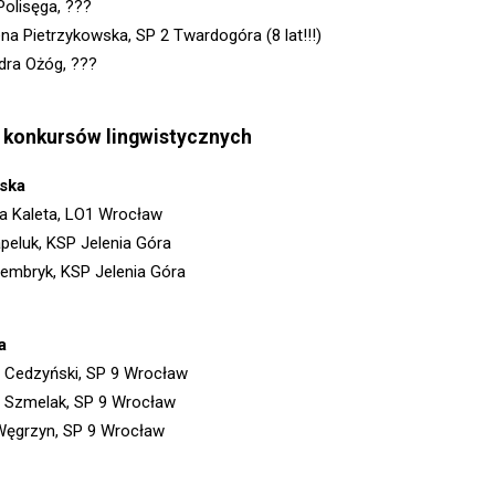
Polisęga, ???
na Pietrzykowska, SP 2 Twardogóra (8 lat!!!)
dra Ożóg, ???
 konkursów lingwistycznych
ska
a Kaleta, LO1 Wrocław
apeluk, KSP Jelenia Góra
Lembryk, KSP Jelenia Góra
a
 Cedzyński, SP 9 Wrocław
 Szmelak, SP 9 Wrocław
Węgrzyn, SP 9 Wrocław