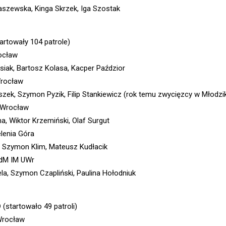
szewska, Kinga Skrzek, Iga Szostak
artowały 104 patrole)
ocław
iak, Bartosz Kolasa, Kacper Paździor
Wrocław
szek, Szymon Pyzik, Filip Stankiewicz (rok temu zwycięzcy w Młodzi
O Wrocław
a, Wiktor Krzemiński, Olaf Surgut
elenia Góra
ki, Szymon Klim, Mateusz Kudłacik
dM IM UWr
a, Szymon Czapliński, Paulina Hołodniuk
O
(startowało 49 patroli)
Wrocław