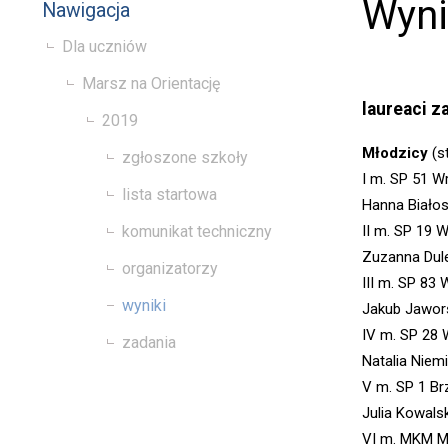
Wyni
Nawigacja
Dla uczniów
Marsz na Orientację
laureaci 
2019
Młodzicy
(s
zgłoszone szkoły
I m. SP 51 W
lista startowa
Hanna Białos
II m. SP 19 
komunikat techniczny
Zuzanna Dule
organizatorzy
III m. SP 83
wyniki
Jakub Jawors
IV m. SP 28 
zadania
Natalia Niem
V m. SP 1 Br
Julia Kowals
VI m. MKM M