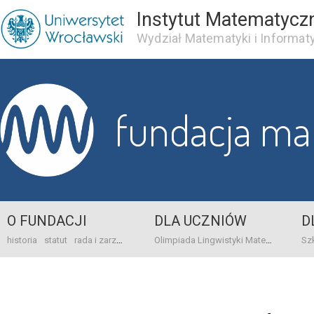
Instytut Matematycz
Wydział Matematyki i Informaty
fundacja m
O FUNDACJI
DLA UCZNIÓW
D
historia
statut
rada i zarząd
dane bankowo-adresowe
kontakt
Olimpiada Lingwistyki Matematycznej
sprawo