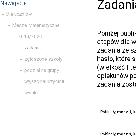
Zadani
Nawigacja
Dla uczniów
Mecze Matematyczne
Poniżej publ
2019/2020
etapów dla w
zadania
zadania ze s
hasło, które 
zgłoszone szkoły
(wielkość lit
podział na grupy
opiekunów po
wyjazd nauczycieli
zadania zost
wyniki
Półfinały,
mecz 1,
ka
Półfinały,
mecz 1,
ka