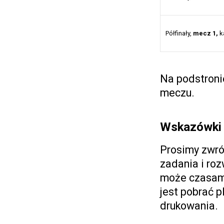
Półfinały,
mecz 1,
k
Na podstron
meczu.
Wskazówki 
Prosimy zwró
zadania i roz
może czasami
jest pobrać p
drukowania.