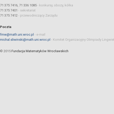
71 375 7416, 71 336 1085
-
konkursy, obozy, kółka
71 375 7401
-
sekretariat
71 375 7412
-
przewodniczący Zarządu
Poczta
fmw@math.uni.wroc.pl
-
e-mail
michal.sliwinski@math.uni.wroc.pl
-
Komitet Organizacyjny Olimpiady Lingwis
© 2015
Fundacja Matematyków Wrocławskich