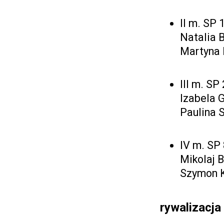
II m. SP 
Natalia 
Martyna 
III m. SP
Izabela 
Paulina 
IV m. SP
Mikolaj B
Szymon 
rywalizacja