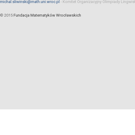
michal.sliwinski@math.uni.wroc.pl
-
Komitet Organizacyjny Olimpiady Lingwis
© 2015
Fundacja Matematyków Wrocławskich