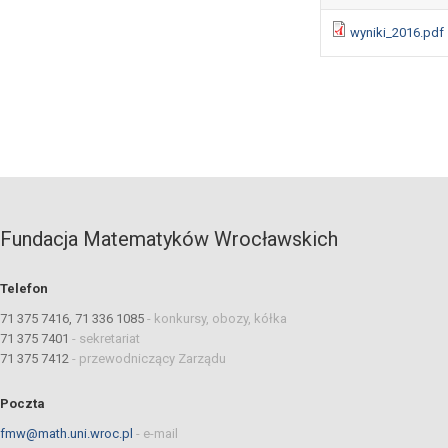
wyniki_2016.pdf
Fundacja Matematyków Wrocławskich
Telefon
71 375 7416, 71 336 1085
-
konkursy, obozy, kółka
71 375 7401
-
sekretariat
71 375 7412
-
przewodniczący Zarządu
Poczta
fmw@math.uni.wroc.pl
-
e-mail