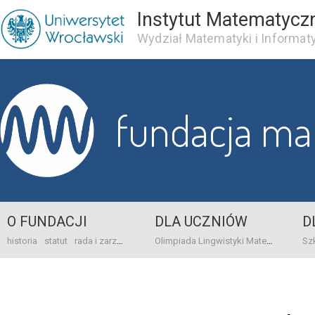
Instytut Matematycz
Wydział Matematyki i Informaty
fundacja m
O FUNDACJI
DLA UCZNIÓW
D
historia
statut
rada i zarząd
dane bankowo-adresowe
kontakt
Olimpiada Lingwistyki Matematycznej
sprawo