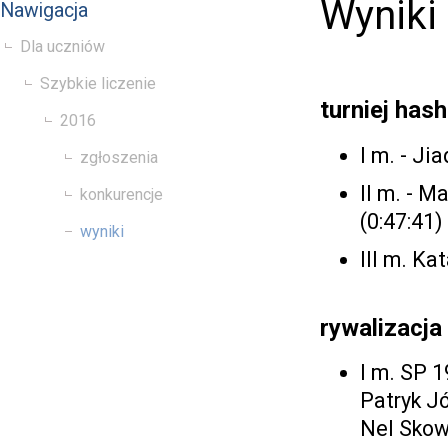
Wyniki
Nawigacja
Dla uczniów
Szybkie liczenie
turniej hash
2016
I m. - Ji
zgłoszenia
II m. - 
konkurencje
(0:47:41)
wyniki
III m. K
rywalizacj
I m. SP 1
Patryk J
Nel Skow