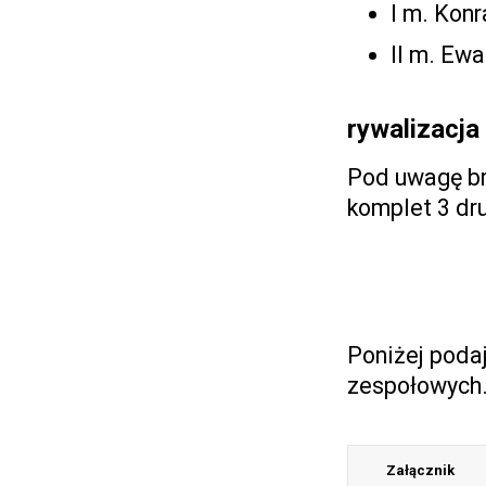
I m. Kon
II m. Ew
rywalizacja
Pod uwagę bra
komplet 3 dr
Poniżej poda
zespołowych
Załącznik