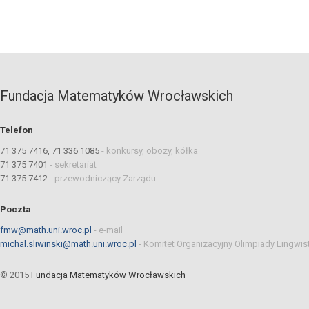
Fundacja Matematyków Wrocławskich
Telefon
71 375 7416, 71 336 1085
-
konkursy, obozy, kółka
71 375 7401
-
sekretariat
71 375 7412
-
przewodniczący Zarządu
Poczta
fmw@math.uni.wroc.pl
-
e-mail
michal.sliwinski@math.uni.wroc.pl
-
Komitet Organizacyjny Olimpiady Lingwis
© 2015
Fundacja Matematyków Wrocławskich