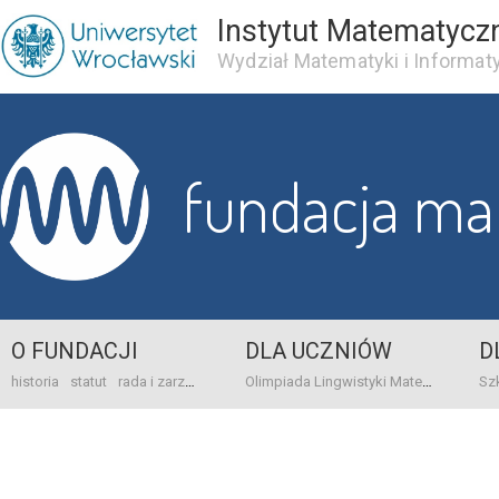
Instytut Matematycz
Wydział Matematyki i Informaty
fundacja m
O FUNDACJI
DLA UCZNIÓW
D
historia
statut
rada i zarząd
dane bankowo-adresowe
kontakt
Olimpiada Lingwistyki Matematycznej
sprawo