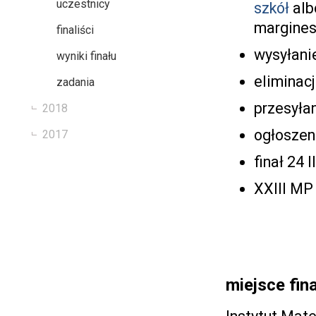
uczestnicy
szkół
al
margines
finaliści
wysyłanie
wyniki finału
eliminacj
zadania
przesyłan
2018
ogłoszeni
2017
finał 24 
XXIII MP
miejsce fin