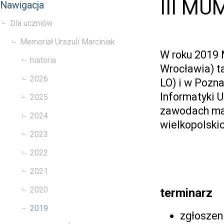
III MU
Nawigacja
Dla uczniów
Memoriał Urszuli Marciniak
W roku 2019 
historia
Wrocławia) t
2026
LO) i w Pozn
Informatyki 
2025
zawodach ma
2024
wielkopolski
2023
2022
2021
2020
terminarz
2019
zgłoszen