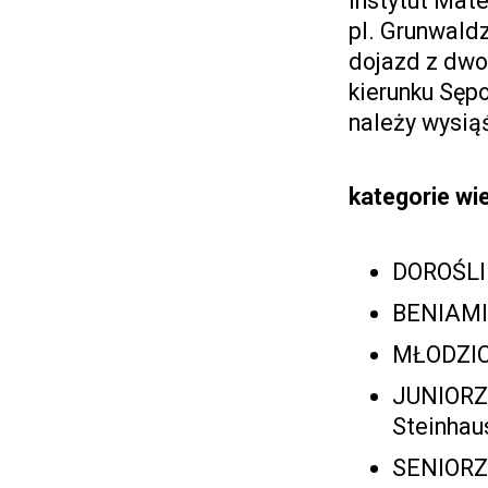
Instytut Mat
pl. Grunwald
dojazd z dwo
kierunku Sępo
należy wysią
kategorie w
DOROŚLI 
BENIAMINK
MŁODZICY
JUNIORZY 
Steinhau
SENIORZY