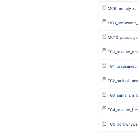
MC8_monety.txt
MC9_notowania_a
MC10_populacja.
TG0_rozklad_nor
TG1_przesunieci
TG2_multiplikaty
TG3_suma_zm_lo
TG4_rozklad_bern
TG5_porównywan