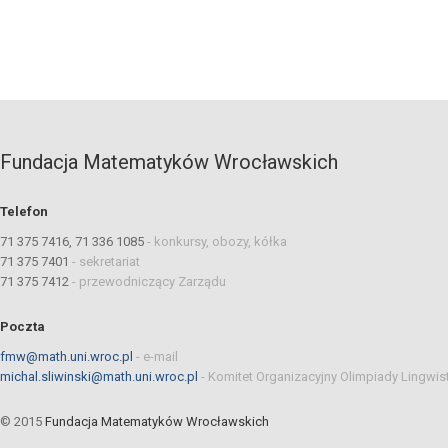
Fundacja Matematyków Wrocławskich
Telefon
71 375 7416, 71 336 1085
-
konkursy, obozy, kółka
71 375 7401
-
sekretariat
71 375 7412
-
przewodniczący Zarządu
Poczta
fmw@math.uni.wroc.pl
-
e-mail
michal.sliwinski@math.uni.wroc.pl
-
Komitet Organizacyjny Olimpiady Lingwis
© 2015
Fundacja Matematyków Wrocławskich