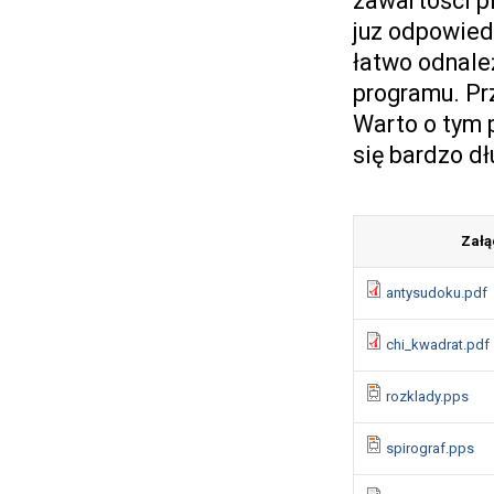
zawartości pl
juz odpowied
łatwo odnale
programu. Pr
Warto o tym p
się bardzo d
Załą
antysudoku.pdf
chi_kwadrat.pdf
rozklady.pps
spirograf.pps