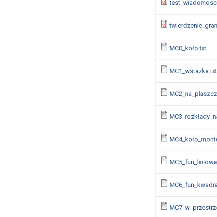
test_wiadomosci
twierdzenie_gra
MC0_koło.txt
MC1_wstazka.txt
MC2_na_plaszczy
MC3_rozkłady_na
MC4_koło_montec
MC5_fun_liniowa
MC6_fun_kwadra
MC7_w_przestrze