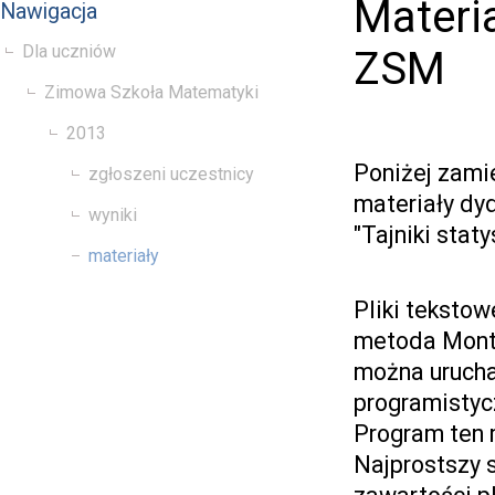
Materia
Nawigacja
Dla uczniów
ZSM
Zimowa Szkoła Matematyki
2013
Poniżej zami
zgłoszeni uczestnicy
materiały dy
wyniki
"Tajniki staty
materiały
Pliki tekstow
metoda Monte 
można uruch
programistycz
Program ten 
Najprostszy 