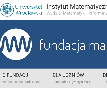
Instytut Matematycz
Wydział Matematyki i Informaty
fundacja m
O FUNDACJI
DLA UCZNIÓW
D
historia
statut
rada i zarząd
dane bankowo-adresowe
kontakt
Olimpiada Lingwistyki Matematycznej
sprawo