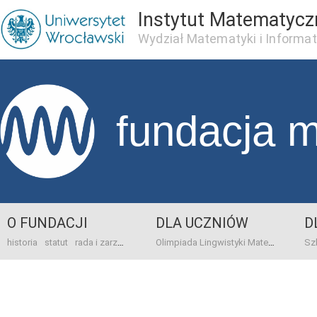
Instytut Matematycz
Wydział Matematyki i Informat
fundacja 
O FUNDACJI
DLA UCZNIÓW
D
historia
statut
rada i zarząd
dane bankowo-adresowe
kontakt
Olimpiada Lingwistyki Matematycznej
sprawo