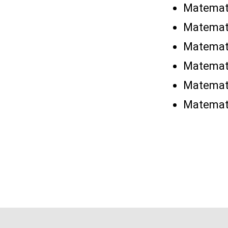
Matematy
Matemat
Matematy
Matemat
Matemat
Matemat