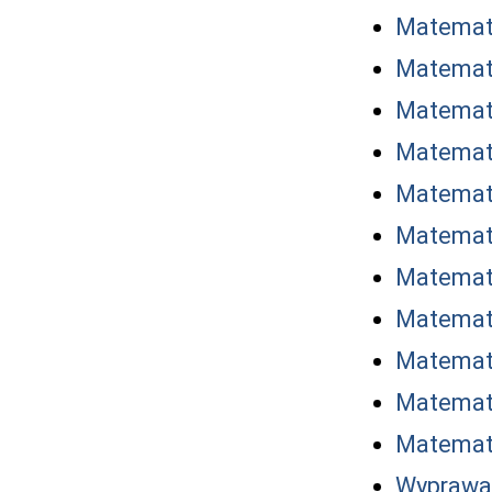
Matemat
Matematyc
Matematy
Matemat
Matemat
Matemat
Matemat
Matemat
Matematy
Matemat
Matematy
Wyprawa