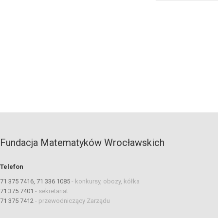
Fundacja Matematyków Wrocławskich
Telefon
71 375 7416, 71 336 1085
-
konkursy, obozy, kółka
71 375 7401
-
sekretariat
71 375 7412
-
przewodniczący Zarządu