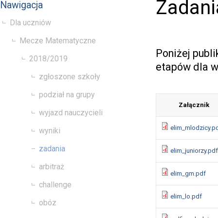
Zadani
Nawigacja
Dla uczniów
Mecze Matematyczne
Poniżej publ
2018/2019
etapów dla w
zgłoszone szkoły
podział na grupy
Załącznik
wyjazd nauczycieli
elim_mlodzicy.p
wyniki
zadania
elim_juniorzy.pdf
arbitraż
elim_gm.pdf
challenge
elim_lo.pdf
obóz