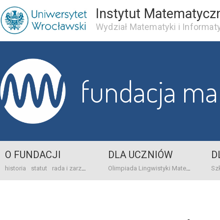
Instytut Matematycz
Wydział Matematyki i Informaty
fundacja m
O FUNDACJI
DLA UCZNIÓW
D
historia
statut
rada i zarząd
dane bankowo-adresowe
kontakt
Olimpiada Lingwistyki Matematycznej
sprawo